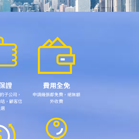
保證
費用全免
下的子公司
，
申請幾張都免費，絕無額
油咭，顧客信
外收費
之選