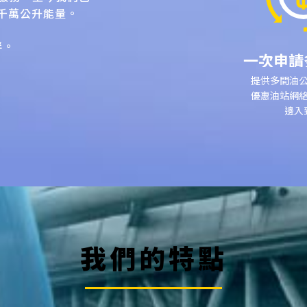
7千萬公升能量。
伴。
一次申請
提供多間油
優惠油站網
邊入
我們的特點