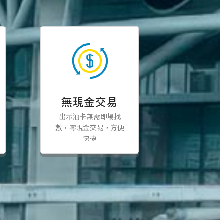
無現金交易
出示油卡無需即場找
數，零現金交易，方便
快捷