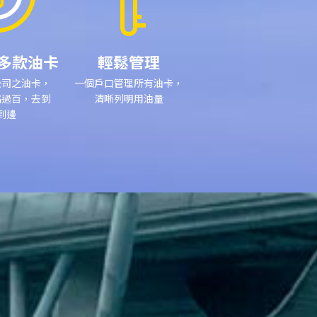
多款油卡
輕鬆管理
公司之油卡，
一個戶口管理所有油卡，
絡過百，去到
清晰列明用油量
到邊