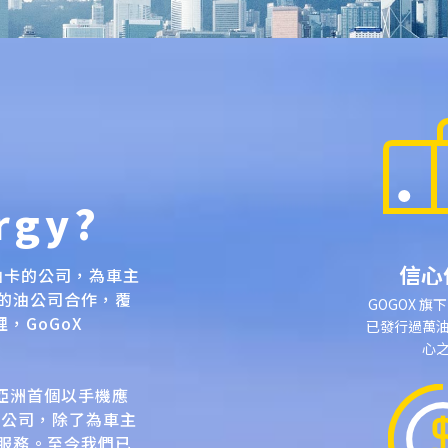
rgy?
信心
折扣油卡的公司，為車主
的油公司合作，覆
GOGOX 旗
，GoGoX
已發行過萬
心
亞洲首個以手機應
子公司
，除了為車主
服務。至今我們已