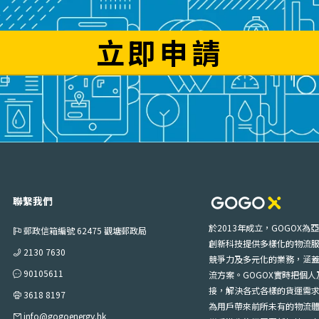
立即申請
聯繫我們
於2013年成立，GOGOX
郵政信箱編號 62475 觀塘郵政局
創新科技提供多樣化的物流服
2130 7630
競爭力及多元化的業務，涵
90105611
流方案。GOGOX實時把個
接，解決各式各樣的貨運需
3618 8197
為用戶帶來前所未有的物流體
info@gogoenergy.hk