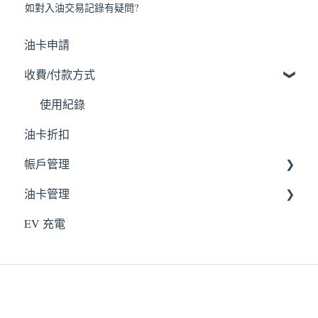
如對入油交易記錄有疑問?
油卡申請
收費/付款方式
使用紀錄
油卡折扣
帪戶管理
油卡管理
個人資料
EV 充電
車輛資料
取消油卡
遺失及補發