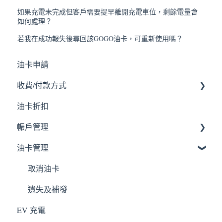
如果充電未完成但客戶需要提早離開充電車位，剩餘電量會
如何處理？
若我在成功報失後尋回該GOGO油卡，可重新使用嗎？
油卡申請
收費/付款方式
油卡折扣
使用紀錄
帪戶管理
油卡管理
個人資料
車輛資料
取消油卡
遺失及補發
EV 充電